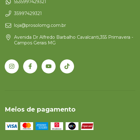
5535997429321
35997429321
loja@prosolomg.com.br
Avenida Dr Alfredo Barbalho Cavalcanti,355 Primavera -
Campos Gerais MG
Meios de pagamento