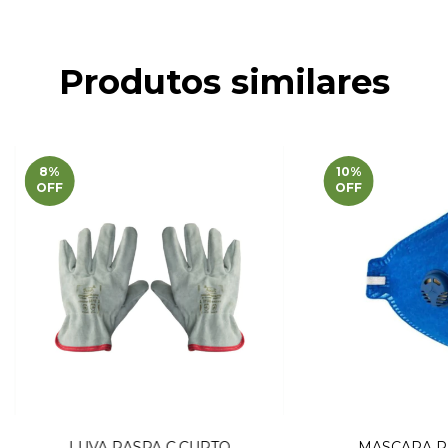
Produtos similares
8
%
10
%
OFF
OFF
LUVA RASPA C.CURTO
MASCARA R