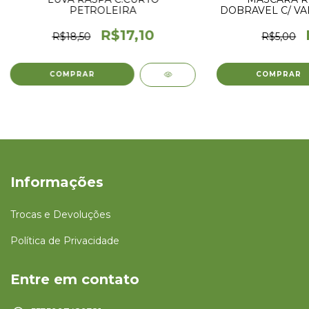
PETROLEIRA
DOBRAVEL C/ VA
AG
R$17,10
R$18,50
R$5,00
Informações
Trocas e Devoluções
Política de Privacidade
Entre em contato