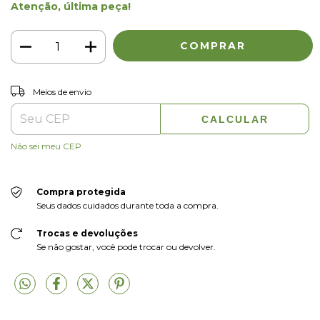
Atenção, última peça!
ALTERAR CEP
Entregas para o CEP:
Meios de envio
CALCULAR
Não sei meu CEP
Compra protegida
Seus dados cuidados durante toda a compra.
Trocas e devoluções
Se não gostar, você pode trocar ou devolver.